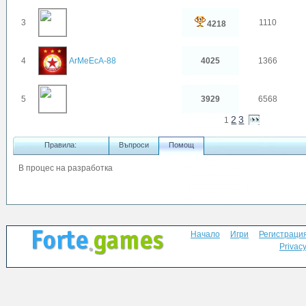
3
1110
4218
4
ArMeEcA-88
4025
1366
5
3929
6568
2
3
1
Правила:
Въпроси
Помощ
В процес на разработка
Начало
Игри
Регистраци
Privacy