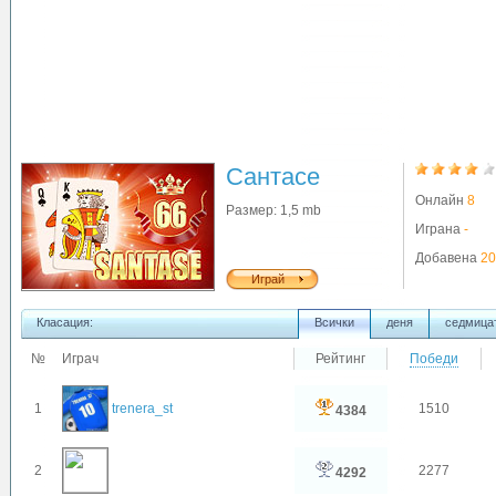
Сантасе
Онлайн
8
Размер: 1,5 mb
Играна
-
Добавена
20
Играй
Класация:
Всички
деня
седмица
№
Играч
Рейтинг
Победи
1
trenera_st
1510
4384
2
2277
4292