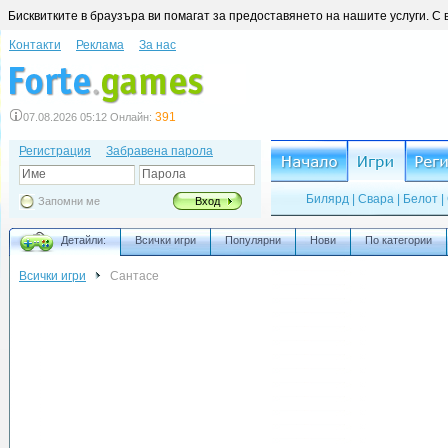
Бисквитките в браузъра ви помагат за предоставянето на нашите услуги. С 
Контакти
Реклама
За нас
391
07.08.2026 05:12 Онлайн:
Регистрация
Забравена парола
Име
Парола
Билярд
|
Свара
|
Белот
|
Запомни ме
Вход
Детайли:
Всички игри
Популярни
Нови
По категории
Всички игри
Сантасе