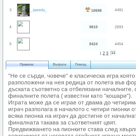
3
_speedy_
4491
10698
4
9810
2693
5
9424
4454
2
3
1
Правила:
Въпроси
Помощ
"Не се сърди, човече" е класическа игра която
разположени на нея редица от полета във фор
дъската съответно са отбелязани началните, 
финалните полета ( известни като "кошари").
Играта може да се играе от двама до четирима
играч разполага в началото с четири пионки о
всяка пионка на играч да достигне от начална
финалната такава за съответният цвят.
Предвижването на пионките става след хвърля
зависимост от неговата стойност играча мест