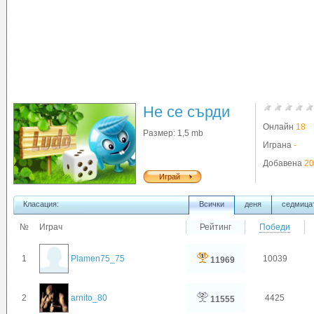
Не се сърди
човече
Онлайн
18
Размер: 1,5 mb
Играна
-
Добавена
20
Играй
Класация:
Всички
деня
седмица
№
Играч
Рейтинг
Победи
1
Plamen75_75
10039
11969
2
arnito_80
4425
11555