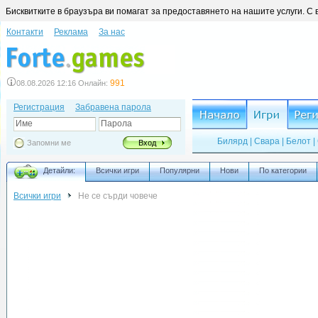
Бисквитките в браузъра ви помагат за предоставянето на нашите услуги. С 
Контакти
Реклама
За нас
991
08.08.2026 12:16 Онлайн:
Регистрация
Забравена парола
Име
Парола
Билярд
|
Свара
|
Белот
|
Запомни ме
Вход
Детайли:
Всички игри
Популярни
Нови
По категории
Всички игри
Не се сърди човече