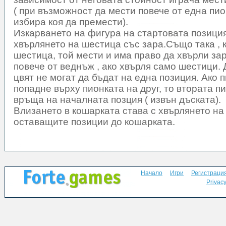
( при възможност да мести повече от една пио
избира коя да премести).
Изкарването на фигура на стартовата позици
хвърлянето на шестица със зара.Също така , 
шестица, той мести и има право да хвърли з
повече от веднъж , ако хвърля само шестици. 
цвят не могат да бъдат на една позиция. Ако 
попадне върху пионката на друг, то втората пи
връща на началната позция ( извън дъската).
Влизането в кошарката става с хвърлянето на 
оставащите позиции до кошарката.
Начало
Игри
Регистраци
Privacy