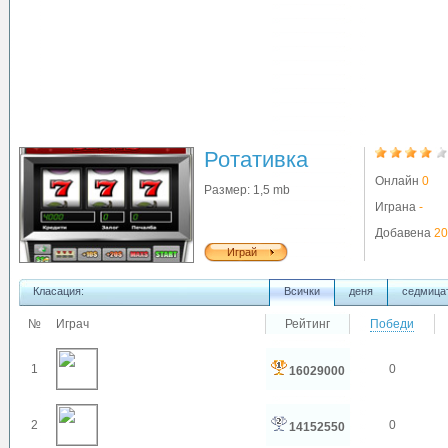
Ротативка
Онлайн
0
Размер: 1,5 mb
Играна
-
Добавена
20
Играй
Класация:
Всички
деня
седмица
№
Играч
Рейтинг
Победи
1
0
16029000
2
0
14152550