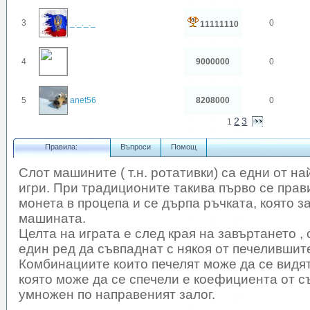
3
_._._._
0
11111110
4
9000000
0
5
anet56
8208000
0
2
3
1
Правила:
Въпроси
Помощ
Слот машините ( т.н. ротативки) са едни от н
игри. При традиционите такива първо се прави 
монета в процепа и се дърпа ръчката, която 
машината.
Целта на играта е след края на завъртането 
един ред да съвпаднат с някоя от печелившит
Комбинациите които печелят може да се видят
която може да се спечели е коефициента от 
умножен по направеният залог.