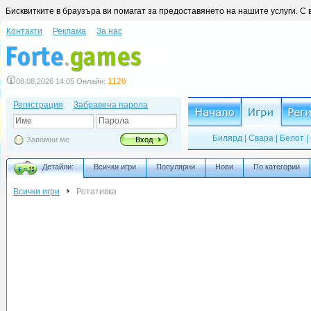
Бисквитките в браузъра ви помагат за предоставянето на нашите услуги. С 
Контакти
Реклама
За нас
1126
08.08.2026 14:05 Онлайн:
Регистрация
Забравена парола
Име
Парола
Билярд
|
Свара
|
Белот
|
Запомни ме
Вход
Детайли:
Всички игри
Популярни
Нови
По категории
Всички игри
Ротативка