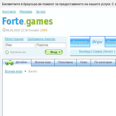
Бисквитките в браузъра ви помагат за предоставянето на нашите услуги. С 
Контакти
Реклама
За нас
1065
08.08.2026 12:38 Онлайн:
Регистрация
Забравена парола
Име
Парола
Билярд
|
Свара
|
Белот
|
Запомни ме
Вход
Детайли:
Всички игри
Популярни
Нови
По категории
Всички игри
Белот