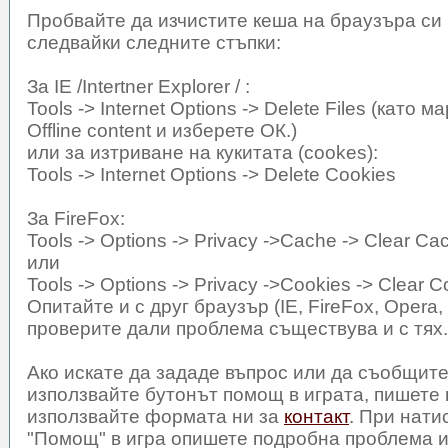
Пробвайте да изчистите кеша на браузъра си 
следвайки следните стъпки:
За IE /Intertner Explorer / :
Tools -> Internet Options -> Delete Files (като 
Offline content и изберете ОК.)
или за изтриване на кукитата (cookes):
Tools -> Internet Options -> Delete Cookies
За FireFox:
Tools -> Options -> Privacy ->Cache -> Clear C
или
Tools -> Options -> Privacy ->Cookies -> Clear 
Oпитайте и с друг браузър (IE, FireFox, Opera
проверите дали проблема съществува и с тях.
Aко искате да зададе въпрос или да съобщите
използвайте бутонът помощ в играта, пишете
използвайте формата ни за
контакт
. При нати
"Помощ" в игра опишете подробна проблема 