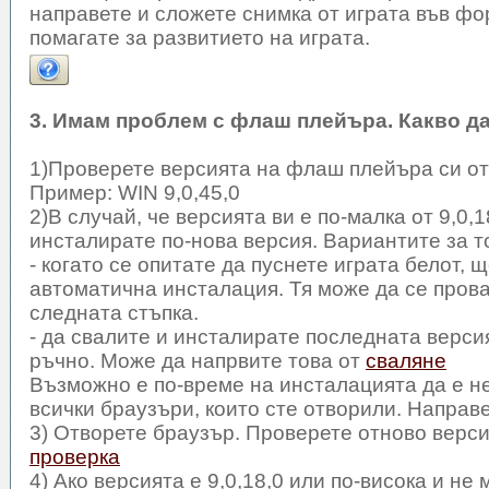
направете и сложете снимка от играта във фо
помагате за развитието на играта.
3. Имам проблем с флаш плейъра. Какво д
1)Проверете версията на флаш плейъра си о
Пример: WIN 9,0,45,0
2)В случай, че версията ви е по-малка от 9,0,1
инсталирате по-нова версия. Вариантите за то
- когато се опитате да пуснете играта белот, 
автоматична инсталация. Тя може да се пров
следната стъпка.
- да свалите и инсталирате последната верс
ръчно. Може да напрвите това от
сваляне
Възможно е по-време на инсталацията да е н
всички браузъри, които сте отворили. Направе
3) Отворете браузър. Проверете отново верс
проверка
4) Ако версията е 9,0,18,0 или по-висока и не