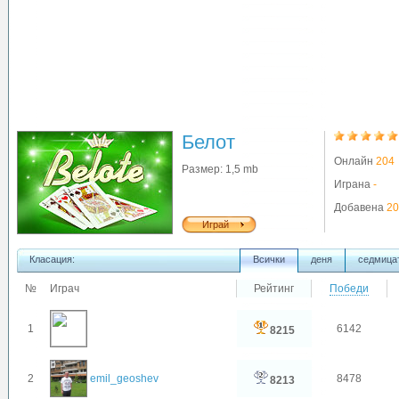
Белот
Онлайн
204
Размер: 1,5 mb
Играна
-
Добавена
20
Играй
Класация:
Всички
деня
седмица
№
Играч
Рейтинг
Победи
1
6142
8215
2
emil_geoshev
8478
8213