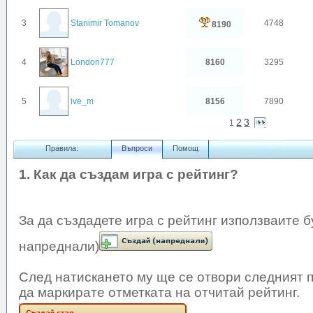
3
Stanimir Tomanov
4748
8190
4
London777
8160
3295
5
ive_m
8156
7890
2
3
1
Правила:
Въпроси
Помощ
1. Как да създам игра с рейтинг?
За да създадете игра с рейтинг използваите 
напреднали)
След натискането му ще се отвори следният п
да маркирате отметката на отчитай рейтинг.