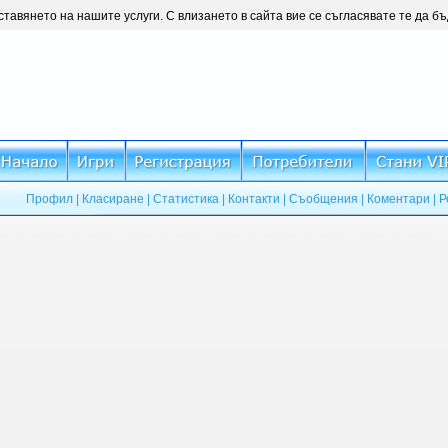
ставянето на нашите услуги. С влизането в сайта вие се съгласявате те да б
Профил
|
Класиране
|
Статистика
|
Контакти
|
Съобщения
|
Коментари
|
Р