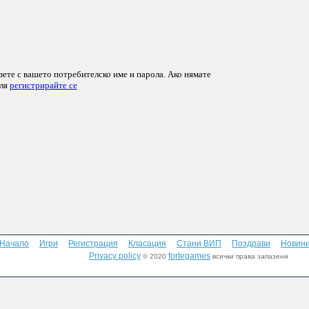
езете с вашето потребителско име и парола. Ако нямате
оля
регистрирайте се
Начало
Игри
Регистрация
Класация
Стани ВИП
Поздрави
Новин
Privacy policy
fortegames
© 2020
всички права запазени