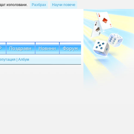
ъдат използвани.
Разбрах
Научи повече
епутация
|
Албум