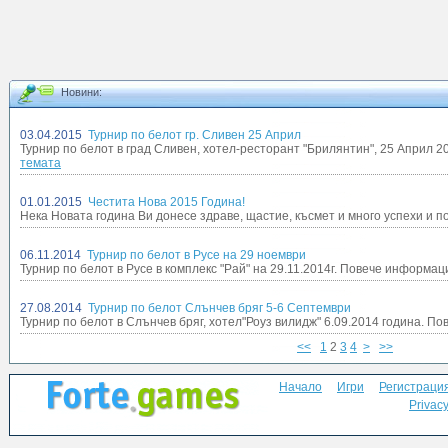
Новини:
03.04.2015
Турнир по белот гр. Сливен 25 Април
Турнир по белот в град Сливен, хотел-ресторант "Брилянтин", 25 Април 
темата
01.01.2015
Честита Нова 2015 Година!
Нека Новата година Ви донесе здраве, щастие, късмет и много успехи и п
06.11.2014
Турнир по белот в Русе на 29 ноември
Турнир по белот в Русе в комплекс "Рай" на 29.11.2014г. Повече информац
27.08.2014
Турнир по белот Слънчев бряг 5-6 Септември
Турнир по белот в Слънчев бряг, хотел"Роуз вилидж" 6.09.2014 година. П
<<
1
2
3
4
>
>>
Начало
Игри
Регистраци
Privacy